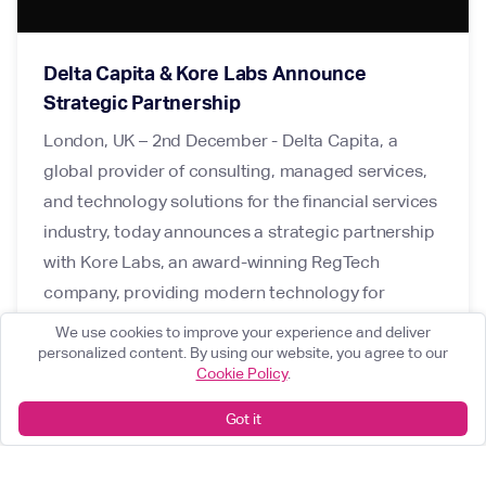
Delta Capita & Kore Labs Announce
Strategic Partnership
London, UK – 2nd December - Delta Capita, a
global provider of consulting, managed services,
and technology solutions for the financial services
industry, today announces a strategic partnership
with Kore Labs, an award-winning RegTech
company, providing modern technology for
regulatory governance and digital product
We use cookies to improve your experience and deliver
management in the financial services industry.
personalized content. By using our website, you agree to our
Cookie Policy
.
Got it