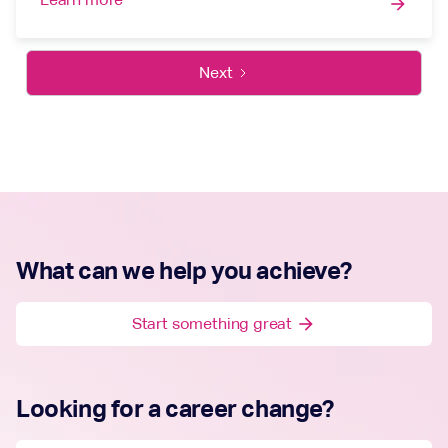
arrow_forward
Next
What can we help you achieve?
Start something great
arrow_forward
Looking for a career change?