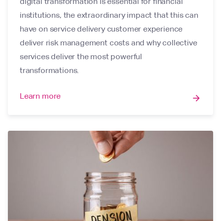
digital transformation is essential for financial
institutions, the extraordinary impact that this can
have on service delivery customer experience
deliver risk management costs and why collective
services deliver the most powerful
transformations.
Learn more
arrow_forward