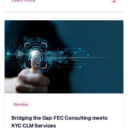
Learn more
arrow_forward
Benelux
Bridging the Gap: FEC Consulting meets
KYC CLM Services